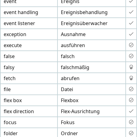
event
Ereignis
event handling
Ereignisbehandlung
event listener
Ereignisüberwacher
exception
Ausnahme
execute
ausführen
false
falsch
falsy
falschmäßig
fetch
abrufen
file
Datei
flex box
Flexbox
flex direction
Flex-Ausrichtung
focus
Fokus
folder
Ordner